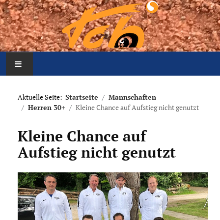
Home
Aktuelle Seite:
Startseite
Mannschaften
Herren 30+
Kleine Chance auf Aufstieg nicht genutzt
Aktuelles
Kleine Chance auf
Mannschaften
Aufstieg nicht genutzt
Der Verein
Platzbelegung
Meldung Arbeitseinsatz