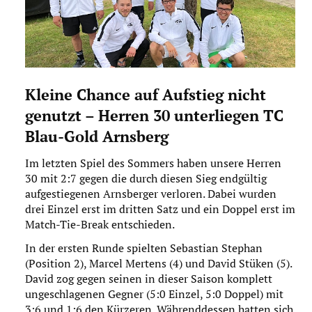
Download
Impressum
Datenschutz
Kleine Chance auf Aufstieg nicht
genutzt – Herren 30 unterliegen TC
Blau-Gold Arnsberg
Im letzten Spiel des Sommers haben unsere Herren
30 mit 2:7 gegen die durch diesen Sieg endgültig
aufgestiegenen Arnsberger verloren. Dabei wurden
drei Einzel erst im dritten Satz und ein Doppel erst im
Match-Tie-Break entschieden.
In der ersten Runde spielten Sebastian Stephan
(Position 2), Marcel Mertens (4) und David Stüken (5).
David zog gegen seinen in dieser Saison komplett
ungeschlagenen Gegner (5:0 Einzel, 5:0 Doppel) mit
3:6 und 1:6 den Kürzeren. Währenddessen hatten sich