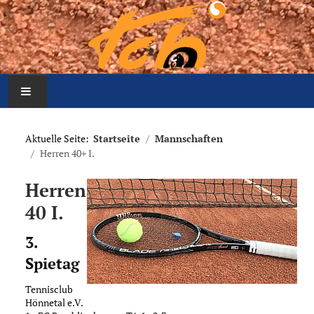
Home
Aktuelle Seite:
Startseite
Mannschaften
Herren 40+ I.
Aktuelles
Herren
Mannschaften
40 I.
Der Verein
3.
Spietag
Platzbelegung
Tennisclub
Meldung Arbeitseinsatz
Hönnetal e.V.