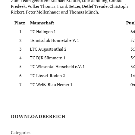
Zum Team gehörten: Michael Kräuter, Lutz Schilling, Conrad
Predeek, Volker Thomas, Frank Setzer, Detlef Treude, Christoph
Rickert, Peter Mollenhauer und Thomas Münch.
Platz
Mannschaft
Pun
1
TC Halingen 1
6:
2
Tennisclub Hönnetal e.V. 1
5:
3
LTC Augustenthal 2
3:
4
TC DJK Sümmern 1
3:
5
TC Wiesental Herscheid e.V. 1
3:
6
TC Lössel-Roden 2
1:
7
TC Weiß-Blau Hemer 1
0:
DOWNLOADBEREICH
Categories