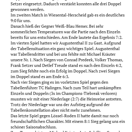
Setzer eingesetzt. Dadurch verstärkt konnten alle drei Doppel
gewonnen werden.
Im zweiten Match in Wiesental-Herscheid gab es ein deutliches
9:0 für uns.
Danach hieß der Gegner Weiß-Blau Hemer. Bei sehr
sommerlichen Temperaturen war die Partie nach den Einzeln
bereits für uns entschieden. Am Ende lautete das Ergebnis 7:2.
Im vierten Spiel hatten wir Augustenthal II zu Gast. Aufgrund
der Tabellensituation ein ganz wichtiges Spiel. Augustenthal
war Tabellendritter und bei uns fehlte mit Michael Kräuter
unsere Nr. 1. Nach Siegen von Conrad Predeek, Volker Thomas,
Frank Setzer und Detlef Treude stand es nach den Einzeln 4:2,
zum Sieg fehlte noch ein Erfolg im Doppel. Nach zwei Siegen
im Doppel stand es am Ende 6:3.
Nach vier Siegen ging es im vorletzten Spiel gegen den
Tabellenführer TC Halingen. Nach zum Teil hart umkämpften
Einzeln und Doppeln (3x im Champions-Tiebreak verloren)
mussten wir mit einer Niederlage (2:7) die Heimreise antreten.
Trotz der Niederlage war uns der Aufstieg aufgrund der
Tabellenkonstellation aber nicht mehr zunehmen.
Das letzte Spiel gegen Lössel-Roden II hatte damit nur noch
freundschaftlichen Charakter. Mit einem 8:1 Sieg gelang uns ein
schöner Saisonabschluss.