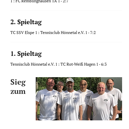
1 : FC Remblinghausen TA 1 - 2:7
Download
2. Spieltag
Impressum
TC SSV Elspe 1 : Tennisclub Hönnetal e.V. 1 - 7:2
Datenschutz
1. Spieltag
Tennisclub Hönnetal e.V. 1 : TC Rot-Weiß Hagen 1 - 6:3
Sieg
zum